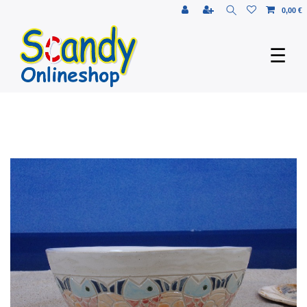
0,00 €
☰