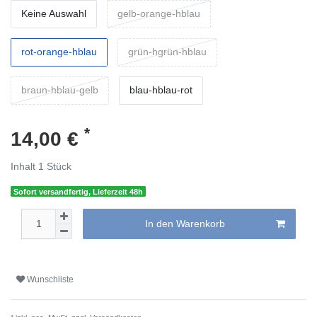
Keine Auswahl
gelb-orange-hblau
rot-orange-hblau
grün-hgrün-hblau
braun-hblau-gelb
blau-hblau-rot
*
14,00 €
Inhalt
1
Stück
Sofort versandfertig, Lieferzeit 48h
In den Warenkorb
Wunschliste