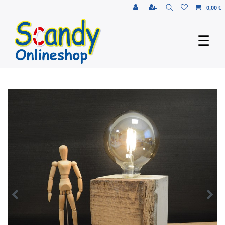
0,00 €
☰