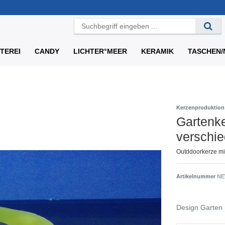
TEREI
CANDY
LICHTER°MEER
KERAMIK
TASCHEN/
Kerzenproduktio
Gartenk
verschi
Outddoorkerze mit
Artikelnummer
NE
Design Garten 