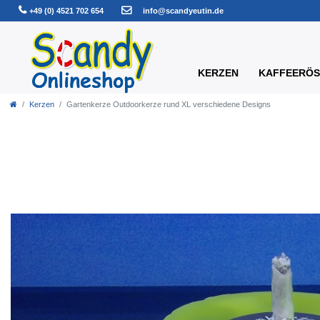
+49 (0) 4521 702 654
info@scandyeutin.de
KERZEN
KAFFEERÖS
Kerzen
Gartenkerze Outdoorkerze rund XL verschiedene Designs