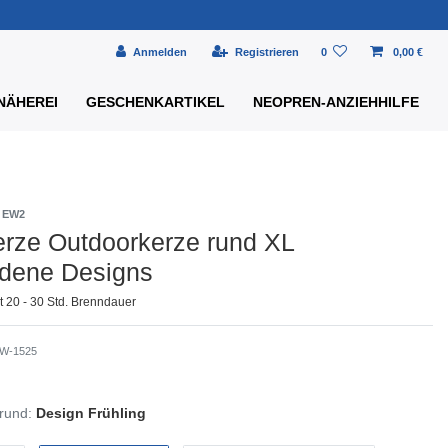
Anmelden
Registrieren
0
0,00 €
NÄHEREI
GESCHENKARTIKEL
NEOPREN-ANZIEHHILFE
n EW2
erze Outdoorkerze rund XL
edene Designs
 20 - 30 Std. Brenndauer
W-1525
rund:
Design Frühling